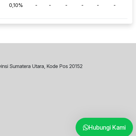
0,10%
-
-
-
-
-
-
vinsi Sumatera Utara, Kode Pos 20152
Hubungi Kami