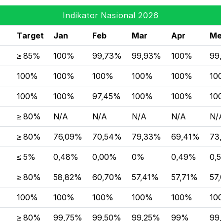
Indikator Nasional 2026
Target
Jan
Feb
Mar
Apr
Me
≥ 85%
100%
99,73%
99,93%
100%
99
100%
100%
100%
100%
100%
10
100%
100%
97,45%
100%
100%
10
≥ 80%
N/A
N/A
N/A
N/A
N/
≥ 80%
76,09%
70,54%
79,33%
69,41%
73
≤ 5%
0,48%
0,00%
0%
0,49%
0,
≥ 80%
58,82%
60,70%
57,41%
57,71%
57
100%
100%
100%
100%
100%
10
≥ 80%
99,75%
99,50%
99,25%
99%
99