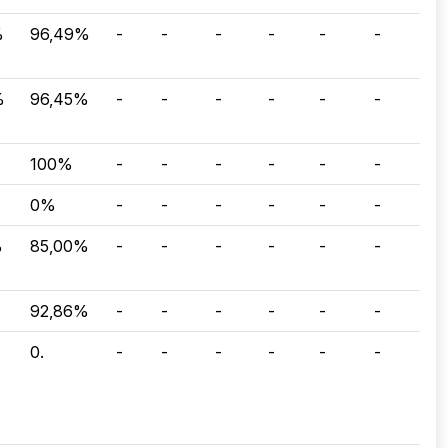
%
96,49%
-
-
-
-
-
-
%
96,45%
-
-
-
-
-
-
100%
-
-
-
-
-
-
0%
-
-
-
-
-
-
%
85,00%
-
-
-
-
-
-
92,86%
-
-
-
-
-
-
0.
-
-
-
-
-
-